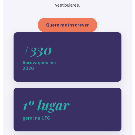
vestibulares.
Quero me inscrever
+330
Aprovações em
2026
1º lugar
geral na UFG