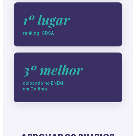
1º lugar
ranking ICDSA
3º melhor
colocado no ENEM
em Goiânia